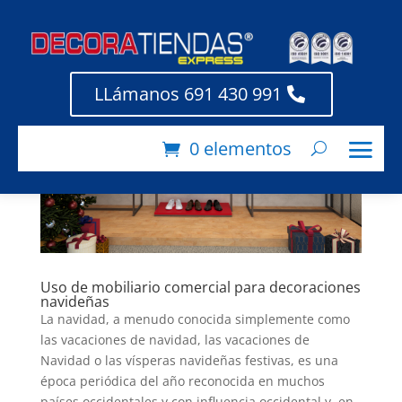
LLámanos 691 430 991
0 elementos
Uso de mobiliario comercial para decoraciones
navideñas
La navidad, a menudo conocida simplemente como
las vacaciones de navidad, las vacaciones de
Navidad o las vísperas navideñas festivas, es una
época periódica del año reconocida en muchos
países occidentales y con influencia occidental y, en