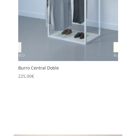
Burro Central Doble
B
2
225,00
€