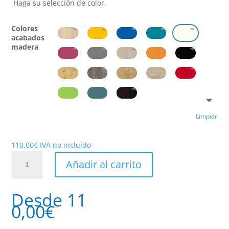
Haga su selección de color.
Colores
acabados
madera
Limpiar
110,00
€
IVA no incluído
Mesa
Añadir al carrito
Nido
Madera
pequeña
Desde
11
cantidad
0,00
€