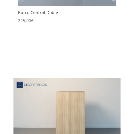
Burro Central Doble
B
2
225,00
€