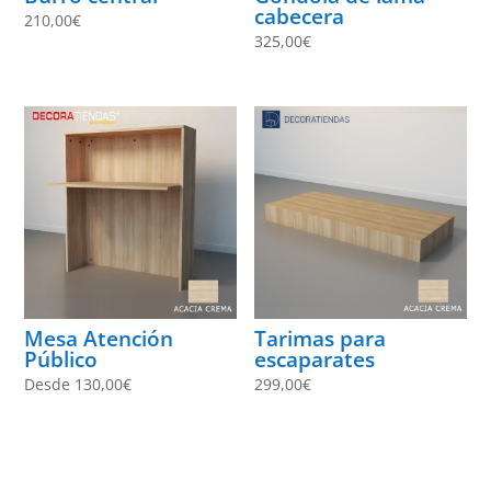
cabecera
210,00
€
325,00
€
Mesa Atención
Tarimas para
Público
escaparates
Desde
130,00
€
299,00
€