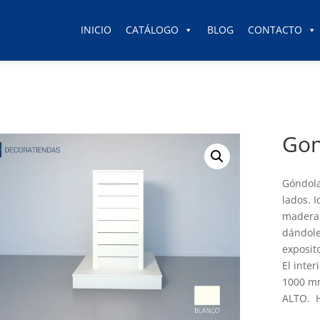
INICIO
CATÁLOGO
BLOG
CONTACTO
Gon
Góndola
lados. 
madera,
dándole
exposit
El inte
1000 m
ALTO. H