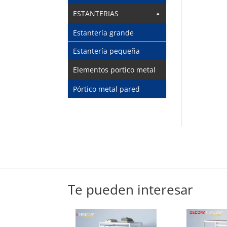
ESTANTERIAS
Estantería grande
Estantería pequeña
Elementos portico metal
Pórtico metal pared
Te pueden interesar