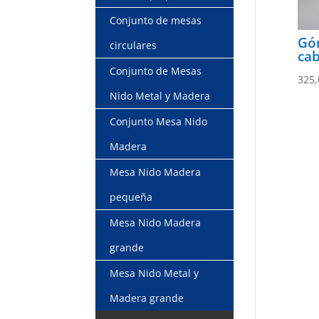
Conjunto de mesas
Gó
circulares
ca
Conjunto de Mesas
325,
Nido Metal y Madera
Conjunto Mesa Nido
Madera
Mesa Nido Madera
pequeña
Mesa Nido Madera
grande
Mesa Nido Metal y
Madera grande