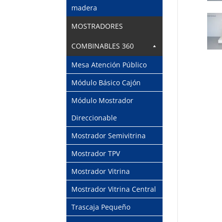
madera
MOSTRADORES
COMBINABLES 360
Mesa Atención Público
Módulo Básico Cajón
Módulo Mostrador
Direccionable
Mostrador Semivitrina
Mostrador TPV
Mostrador Vitrina
Mostrador Vitrina Central
Trascaja Pequeño