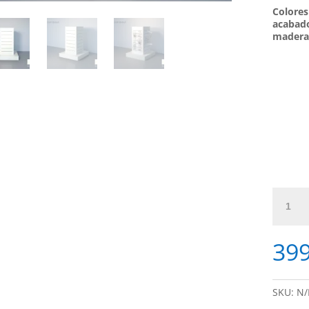
Colores
acabad
mader
Gondol
de
lama
isla
399
cantida
SKU:
N/