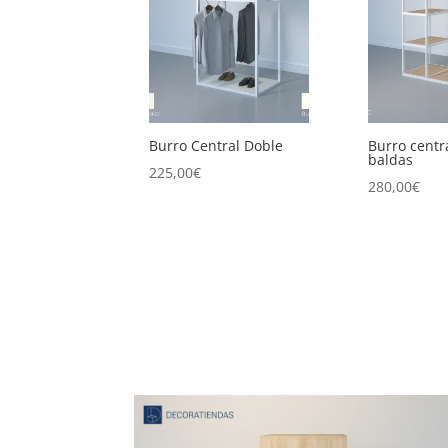
ral
Burro Central Doble
Burro centr
baldas
225,00
€
280,00
€