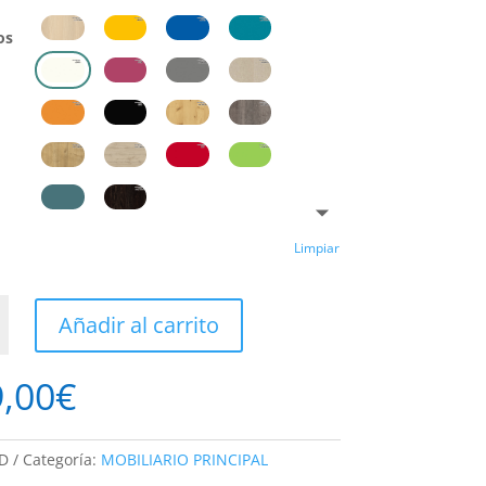
os
a
Limpiar
a
Añadir al carrito
,00
€
d
D
Categoría:
MOBILIARIO PRINCIPAL