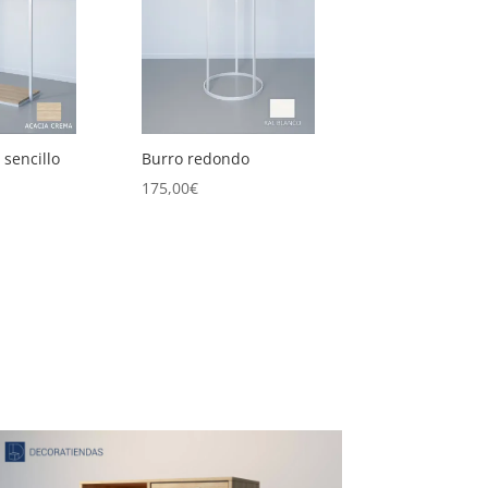
 sencillo
Burro redondo
Conjunto de m
circulares
175,00
€
325,00
€