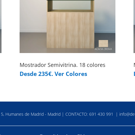
Mostrador Semivitrina. 18 colores
Desde 235€. Ver Colores
a 5, Humanes de Madrid - Madrid | CONTACTO:
691 430 991
|
info@de