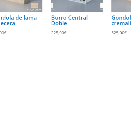
ndola de lama
Burro Central
Gondol
becera
Doble
cremall
00
€
225,00
€
325,00
€