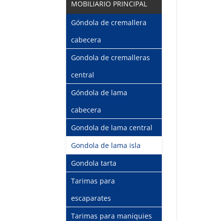
MOBILIARIO PRINCIPAL
Góndola de cremallera
cabecera
Gondola de cremalleras
central
Góndola de lama
cabecera
Gondola de lama central
Gondola de lama isla
Gondola tarta
Tarimas para
escaparates
Tarimas para maniquies