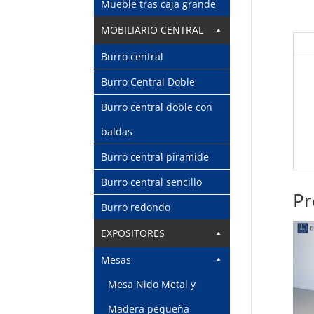
Mueble tras caja grande
MOBILIARIO CENTRAL
Burro central
Burro Central Doble
Burro central doble con
baldas
Burro central piramide
Burro central sencillo
Pr
Burro redondo
EXPOSITORES
Mesas
Mesa Nido Metal y
Madera pequeña