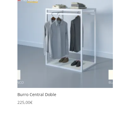
Burro Central Doble
B
2
225,00
€