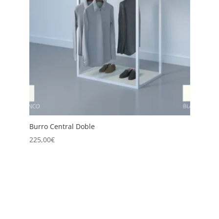
Burro Central Doble
B
225,00
€
2