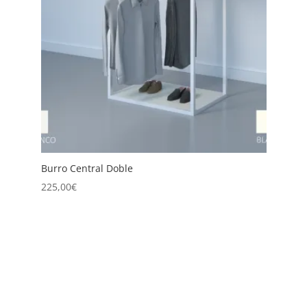
Burro Central Doble
B
225,00
€
2