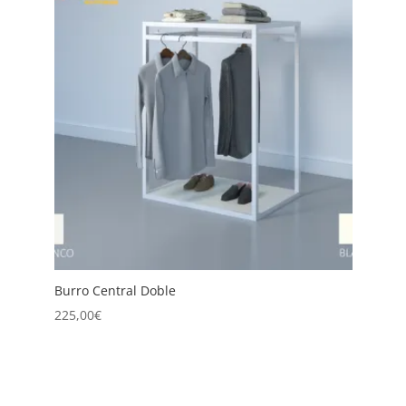
Burro Central Doble
B
2
225,00
€