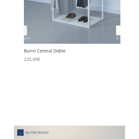
Burro Central Doble
B
225,00
€
2