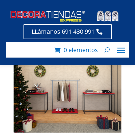
Uso de mobiliario
LLámanos 691 430 991
comercial para
decoraciones navideñas
0 elementos