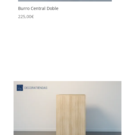
Burro Central Doble
B
225,00
€
2