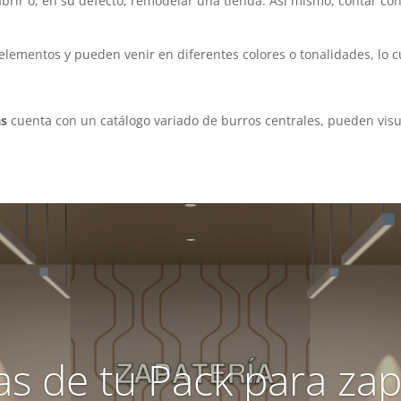
ir o, en su defecto, remodelar una tienda. Así mismo, contar con 
 elementos y pueden venir en diferentes colores o tonalidades, lo c
as
cuenta con un catálogo variado de burros centrales, pueden visu
as de tu Pack para zap