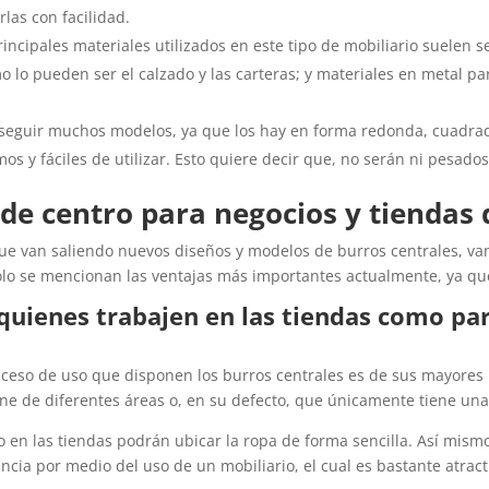
las con facilidad.
incipales materiales utilizados en este tipo de mobiliario suelen
lo pueden ser el calzado y las carteras; y materiales en metal par
seguir muchos modelos, ya que los hay en forma redonda, cuadrado
os y fáciles de utilizar. Esto quiere decir que, no serán ni pesado
 de centro para negocios y tiendas
 van saliendo nuevos diseños y modelos de burros centrales, van 
 solo se mencionan las ventajas más importantes actualmente, ya q
o quienes trabajen en las tiendas como pa
 acceso de uso que disponen los burros centrales es de sus mayore
one de diferentes áreas o, en su defecto, que únicamente tiene una
o en las tiendas podrán ubicar la ropa de forma sencilla. Así mism
cia por medio del uso de un mobiliario, el cual es bastante atractiv