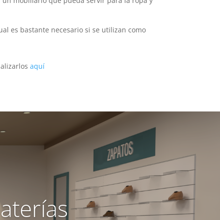
un mobiliario que pueda servir para la ropa y
ual es bastante necesario si se utilizan como
alizarlos
aquí
aterías