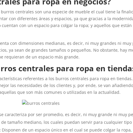
trales para ropa en negocios?
 burros centrales son una especie de mueble el cual tiene la final
ontar con diferentes áreas y espacios, ya que gracias a la moderni
o cuentan con un espacio para colgar la ropa; y aquellos que está
uenta con dimensiones medianas, es decir, ni muy grandes ni muy
gocios, ya sean de grandes tamaños o pequeños. No obstante, hay 
ue requieran de un espacio más grande.
urros centrales para ropa en tienda
cterísticas referentes a los burros centrales para ropa en tienda
ejor las necesidades de los clientes y, por ende, se van añadiend
 aquellas que son más comunes o utilizadas en la actualidad.
se caracteriza por ser promedio, es decir, ni muy grande ni muy
s de tamaño mediano, los cuales puedan servir para cualquier tipo
:
Disponen de un espacio único en el cual se puede colgar la ropa, 