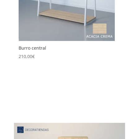
Burro Central Doble
B
225,00
€
2