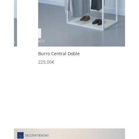
Burro Central Doble
B
225,00
€
2