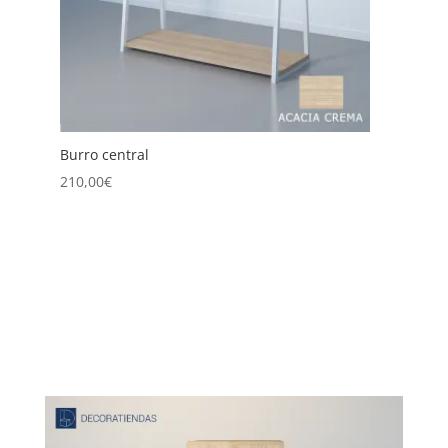
Burro central
B
210,00
€
2