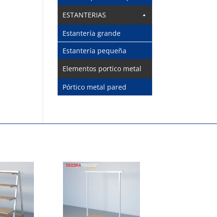
ESTANTERIAS
Estantería grande
Estantería pequeña
Elementos portico metal
Pórtico metal pared