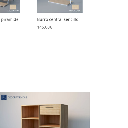
 sencillo
Burro redondo
Conjunto de m
circulares
175,00
€
325,00
€