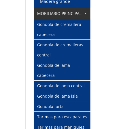
Madera grande
MOBILIARIO PRINCIPAL
Góndola de cremallera
cabecera
Gondola de cremalleras
central
Góndola de lama
cabecera
Gondola de lama central
Gondola de lama isla
Gondola tarta
Tarimas para escaparates
Tarimas para maniquies