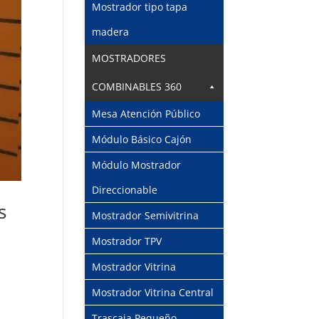
Mostrador tipo tapa
madera
MOSTRADORES
COMBINABLES 360
Mesa Atención Público
Módulo Básico Cajón
Módulo Mostrador
Direccionable
s
Mostrador Semivitrina
Mostrador TPV
Mostrador Vitrina
Mostrador Vitrina Central
Trascaja Pequeño