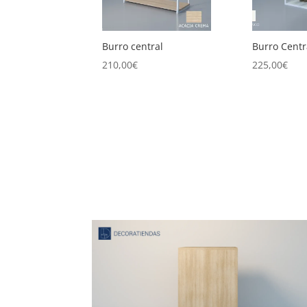
ral
Burro Central Doble
Burro centr
baldas
225,00
€
280,00
€