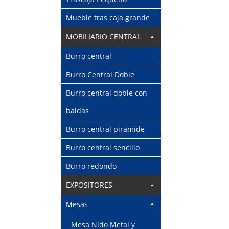
Mueble tras caja grande
MOBILIARIO CENTRAL
Burro central
Burro Central Doble
Burro central doble con
baldas
Burro central piramide
Burro central sencillo
Burro redondo
EXPOSITORES
Mesas
Mesa Nido Metal y