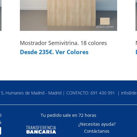
Mostrador Semivitrina. 18 colores
Desde 235€. Ver Colores
a 5, Humanes de Madrid - Madrid | CONTACTO:
691 430 991
|
info@de
O
Tu pedido sale en 72 horas
%
¿Necesitas ayuda?
Contáctanos