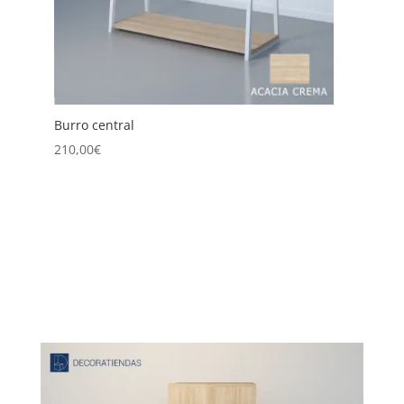
Burro central
Burr
210,00
€
225