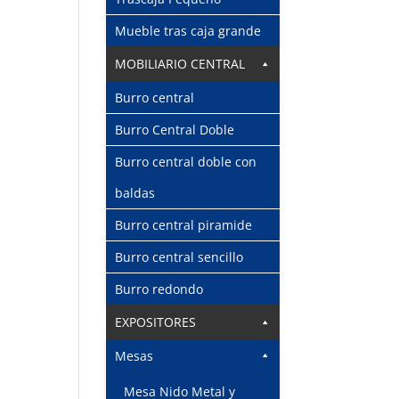
Mueble tras caja grande
MOBILIARIO CENTRAL
Burro central
Burro Central Doble
Burro central doble con
baldas
Burro central piramide
Burro central sencillo
Burro redondo
EXPOSITORES
Mesas
Mesa Nido Metal y