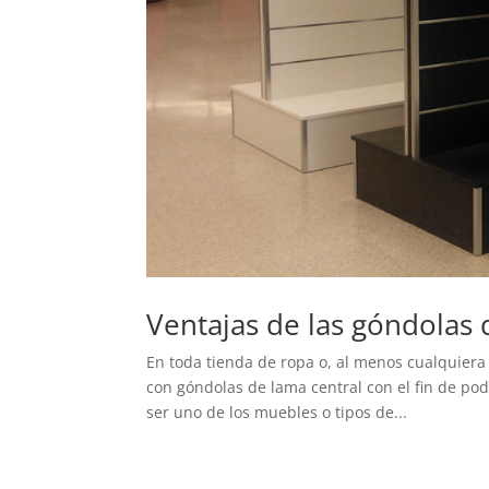
Ventajas de las góndolas 
En toda tienda de ropa o, al menos cualquiera
con góndolas de lama central con el fin de pod
ser uno de los muebles o tipos de...