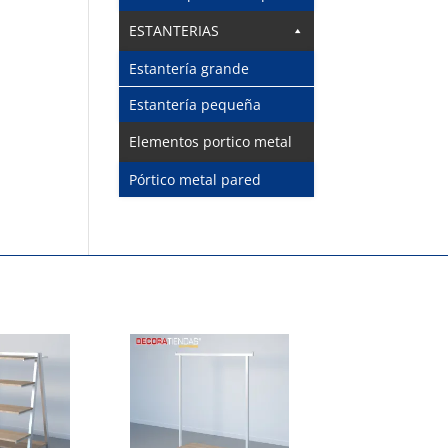
ESTANTERIAS
Estantería grande
Estantería pequeña
Elementos portico metal
Pórtico metal pared