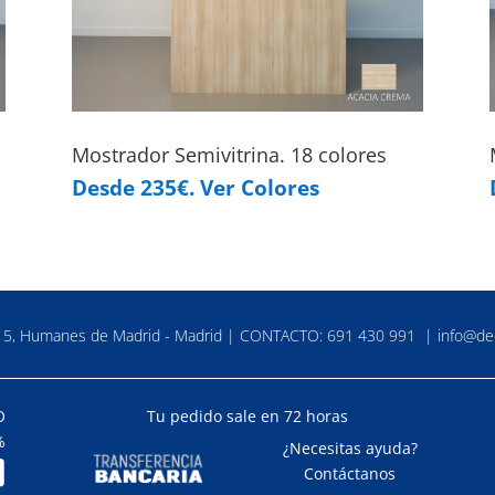
Mostrador Semivitrina. 18 colores
Desde 235€. Ver Colores
a 5, Humanes de Madrid - Madrid | CONTACTO:
691 430 991
|
info@de
O
Tu pedido sale en 72 horas
%
¿Necesitas ayuda?
Contáctanos