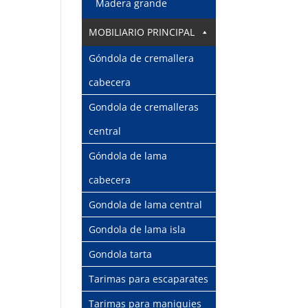
Madera grande
MOBILIARIO PRINCIPAL
Góndola de cremallera
cabecera
Gondola de cremalleras
central
Góndola de lama
cabecera
Gondola de lama central
Gondola de lama isla
Gondola tarta
Tarimas para escaparates
Tarimas para maniquies