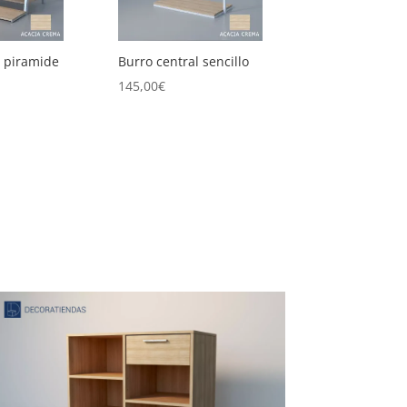
 sencillo
Burro redondo
Conjunto de m
circulares
175,00
€
325,00
€