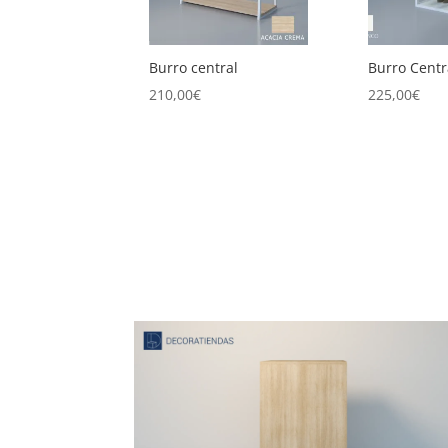
ral
Burro Central Doble
Burro centr
baldas
225,00
€
280,00
€