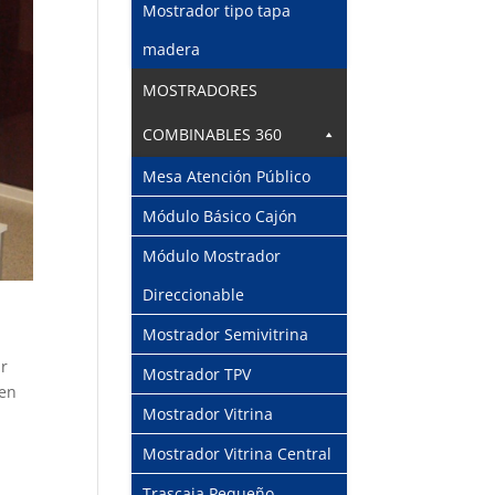
Mostrador tipo tapa
madera
MOSTRADORES
COMBINABLES 360
Mesa Atención Público
Módulo Básico Cajón
Módulo Mostrador
Direccionable
Mostrador Semivitrina
ar
Mostrador TPV
len
Mostrador Vitrina
Mostrador Vitrina Central
Trascaja Pequeño