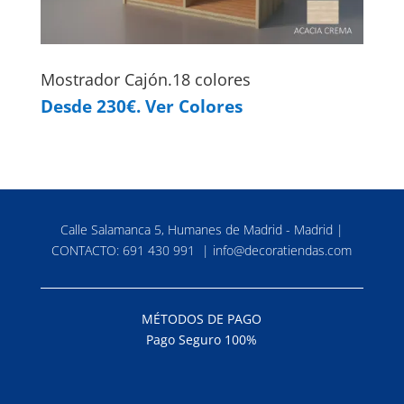
Mostrador Cajón.18 colores
Desde 230€. Ver Colores
Calle Salamanca 5, Humanes de Madrid - Madrid |
CONTACTO:
691 430 991
|
info@decoratiendas.com
MÉTODOS DE PAGO
Pago Seguro 100%