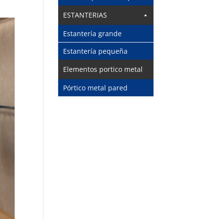
ESTANTERIAS
Estantería grande
Estantería pequeña
Elementos portico metal
Pórtico metal pared