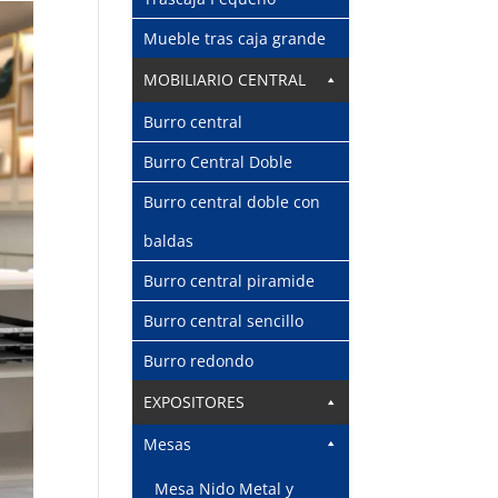
Mueble tras caja grande
MOBILIARIO CENTRAL
Burro central
Burro Central Doble
Burro central doble con
baldas
Burro central piramide
Burro central sencillo
Burro redondo
EXPOSITORES
Mesas
Mesa Nido Metal y