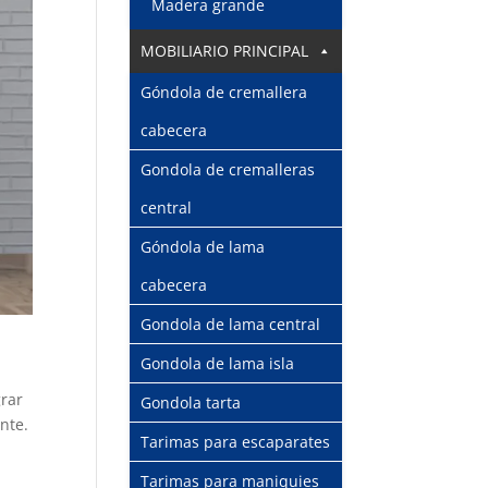
Madera grande
MOBILIARIO PRINCIPAL
Góndola de cremallera
cabecera
Gondola de cremalleras
central
Góndola de lama
cabecera
Gondola de lama central
Gondola de lama isla
grar
Gondola tarta
nte.
Tarimas para escaparates
Tarimas para maniquies