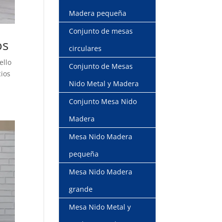
Madera pequeña
Conjunto de mesas
os
circulares
ello
Conjunto de Mesas
cios
Nido Metal y Madera
Conjunto Mesa Nido
Madera
Mesa Nido Madera
pequeña
Mesa Nido Madera
grande
Mesa Nido Metal y