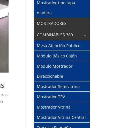
Mostrador tipo tapa
madera
MOSTRADORES
COMBINABLES 360
Mesa Atención Público
Módulo Básico Cajón
Módulo Mostrador
Direccionable
as
Mostrador Semivitrina
turas
Mostrador TPV
ón
Mostrador Vitrina
Mostrador Vitrina Central
Trascaja Pequeño